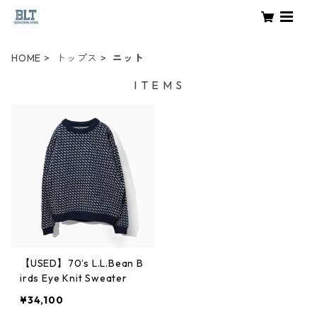
HOME
トップス
ニット
I T E M S
【USED】70’s L.L.Bean B
irds Eye Knit Sweater
¥34,100