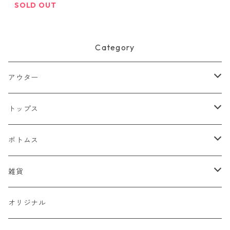
SOLD OUT
Category
アウター
ジャケット
トップス
デニムジャケット
ベスト
Tシャツ
ボトムス
スタジャン
半袖Tシャツ
シャツ
デニム
雑貨
ハンティングジャケット
七分・長袖Tシャツ
半袖シャツ
スウェット
チノパン
キャップ
オリジナル
ミリタリージャケット
長袖シャツ