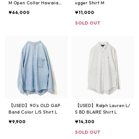
M Open Collar Hawaiian
ugger Shirt M
Shirt
¥66,000
¥11,000
SOLD OUT
【USED】90's OLD GAP
【USED】Ralph Lauren L/
Band Color L/S Shirt L
S BD BLAIRE Shirt L
¥9,900
¥14,300
SOLD OUT