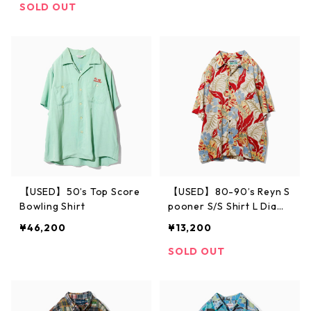
SOLD OUT
【USED】50’s Top Score
【USED】80-90’s Reyn S
Bowling Shirt
pooner S/S Shirt L Diam
ond Head
¥46,200
¥13,200
SOLD OUT