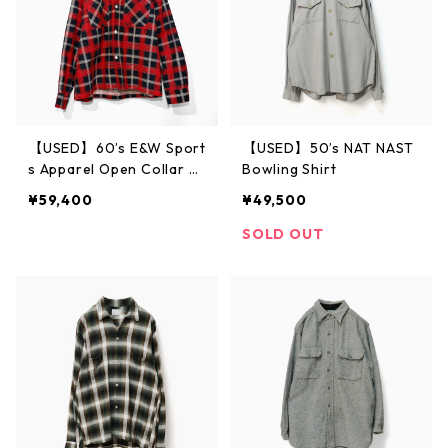
【USED】60’s E&W Sport
【USED】50’s NAT NAST
s Apparel Open Collar S
Bowling Shirt
hirt
¥59,400
¥49,500
SOLD OUT