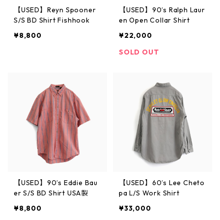
【USED】Reyn Spooner
【USED】90’s Ralph Laur
S/S BD Shirt Fishhook
en Open Collar Shirt
¥8,800
¥22,000
SOLD OUT
【USED】90’s Eddie Bau
【USED】60’s Lee Cheto
er S/S BD Shirt USA製
pa L/S Work Shirt
¥8,800
¥33,000