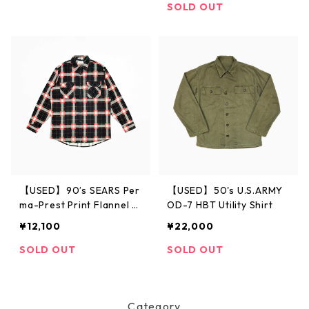
SOLD OUT
【USED】90’s SEARS Per
【USED】50's U.S.ARMY
ma-Prest Print Flannel S
OD-7 HBT Utility Shirt
hirt
¥12,100
¥22,000
SOLD OUT
SOLD OUT
Category