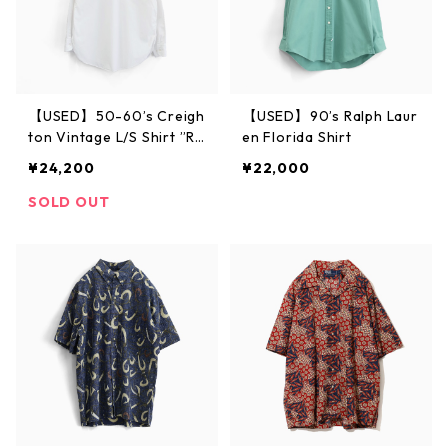
【USED】50-60’s Creigh
【USED】90’s Ralph Laur
ton Vintage L/S Shirt ”Ro
en Florida Shirt
scoe”
¥24,200
¥22,000
SOLD OUT