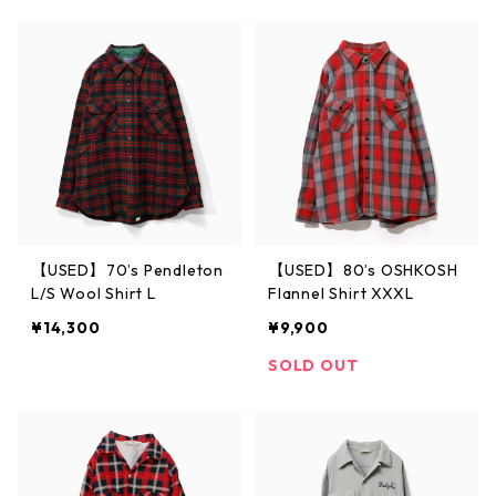
【USED】70’s Pendleton
【USED】80’s OSHKOSH
L/S Wool Shirt L
Flannel Shirt XXXL
¥14,300
¥9,900
SOLD OUT