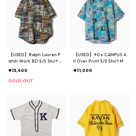
【USED】Ralph Lauren P
【USED】90’s CAMPUS A
atch Work BD S/S Shirt X
ll Over Print S/S Shirt M
L
¥15,400
¥11,000
SOLD OUT