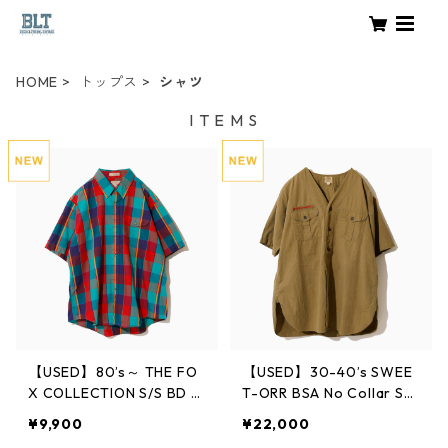
HOME
トップス
シャツ
I T E M S
【USED】80’s～ THE FO
【USED】30-40’s SWEE
X COLLECTION S/S BD S
T-ORR BSA No Collar Shi
hirt XL
rt Change Button 15
¥9,900
¥22,000