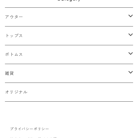
アウター
ジャケット
トップス
デニムジャケット
ベスト
Tシャツ
ボトムス
スタジャン
半袖Tシャツ
シャツ
デニム
雑貨
ハンティングジャケット
七分・長袖Tシャツ
半袖シャツ
スウェット
チノパン
キャップ
オリジナル
ミリタリージャケット
長袖シャツ
スウェットシャツ
ニット
ワークパンツ
バッグ
ワークジャケット
パーカー
セーター
コーデュロイ
ベルト
プライバシーポリシー