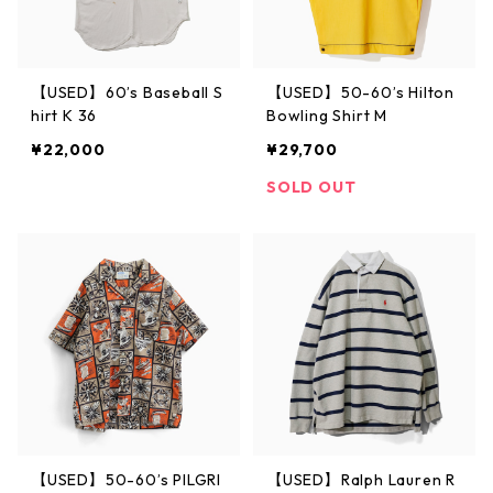
【USED】60’s Baseball S
【USED】50-60’s Hilton
hirt K 36
Bowling Shirt M
¥22,000
¥29,700
SOLD OUT
【USED】50-60’s PILGRI
【USED】Ralph Lauren R