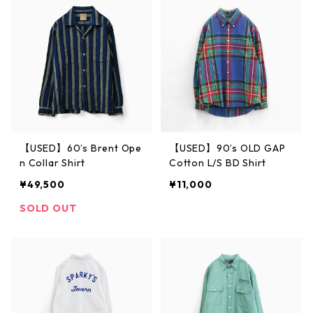
【USED】60’s Brent Ope
【USED】90’s OLD GAP
n Collar Shirt
Cotton L/S BD Shirt
¥49,500
¥11,000
SOLD OUT