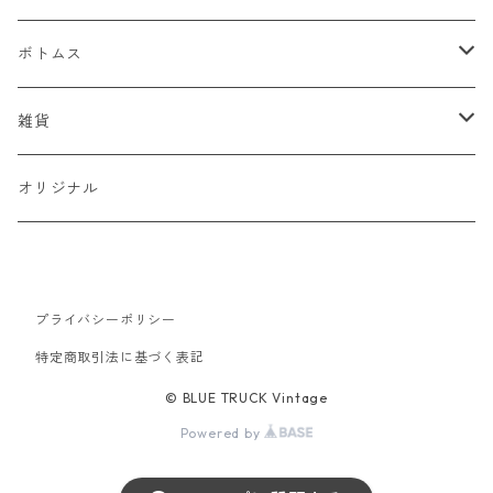
デニムジャケット
ベスト
Tシャツ
ボトムス
スタジャン
半袖Tシャツ
シャツ
デニム
雑貨
ハンティングジャケット
七分・長袖Tシャツ
半袖シャツ
スウェット
チノパン
キャップ
オリジナル
ミリタリージャケット
長袖シャツ
スウェットシャツ
ニット
ワークパンツ
バッグ
ワークジャケット
パーカー
セーター
コーデュロイ
ベルト
プライバシーポリシー
特定商取引法に基づく表記
コーチジャケット
カーディガン
ミリタリー
バンダナ
© BLUE TRUCK Vintage
アウトドアジャケット
Powered by
オーバーオール
靴
スイングトップ