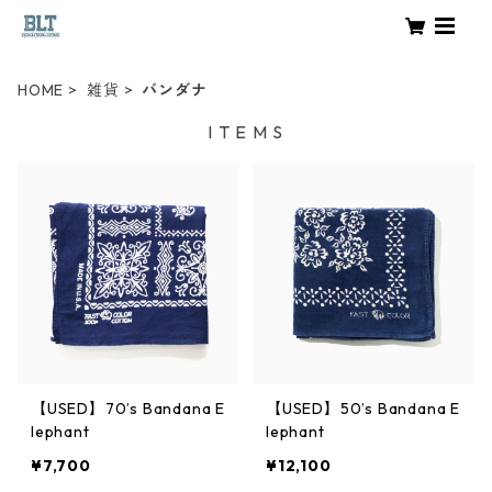
HOME
雑貨
バンダナ
I T E M S
【USED】70’s Bandana E
【USED】50’s Bandana E
lephant
lephant
¥7,700
¥12,100