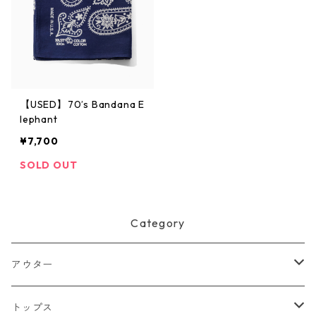
【USED】70’s Bandana E
lephant
¥7,700
SOLD OUT
Category
アウター
ジャケット
トップス