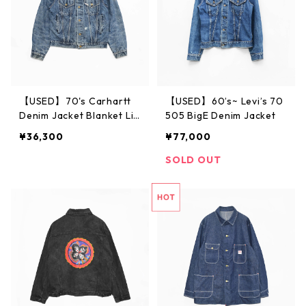
【USED】70's Carhartt
【USED】60’s~ Levi’s 70
Denim Jacket Blanket Lin
505 BigE Denim Jacket
er
¥36,300
¥77,000
SOLD OUT