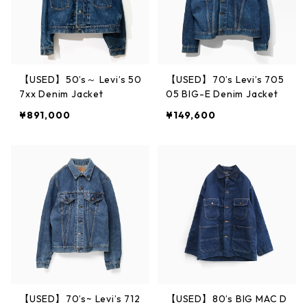
【USED】50’s～ Levi’s 50
【USED】70’s Levi’s 705
7xx Denim Jacket
05 BIG-E Denim Jacket
¥891,000
¥149,600
【USED】70’s~ Levi’s 712
【USED】80’s BIG MAC D