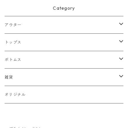
Category
アウター
ジャケット
トップス
デニムジャケット
ベスト
Tシャツ
ボトムス
スタジャン
半袖Tシャツ
シャツ
デニム
雑貨
ハンティングジャケット
七分・長袖Tシャツ
半袖シャツ
スウェット
チノパン
キャップ
オリジナル
ミリタリージャケット
長袖シャツ
スウェットシャツ
ニット
ワークパンツ
バッグ
ワークジャケット
パーカー