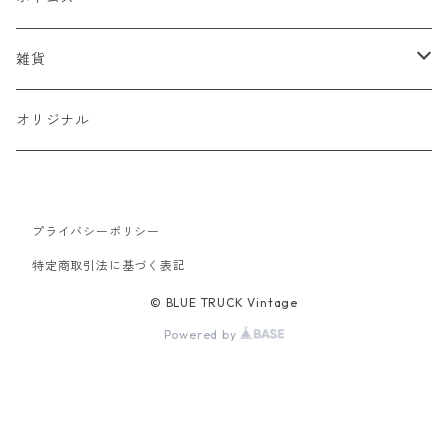
スタジャン
半袖Tシャツ
シャツ
デニム
雑貨
ハンティングジャケット
七分・長袖Tシャツ
半袖シャツ
スウェット
チノパン
キャップ
オリジナル
ミリタリージャケット
長袖シャツ
スウェットシャツ
ニット
ワークパンツ
バッグ
ワークジャケット
プライバシーポリシー
パーカー
セーター
コーデュロイ
ベルト
特定商取引法に基づく表記
コーチジャケット
カーディガン
ミリタリー
バンダナ
© BLUE TRUCK Vintage
Powered by
アウトドアジャケット
オーバーオール
靴
スイングトップ
ツナギ
シルバーアクセサリー