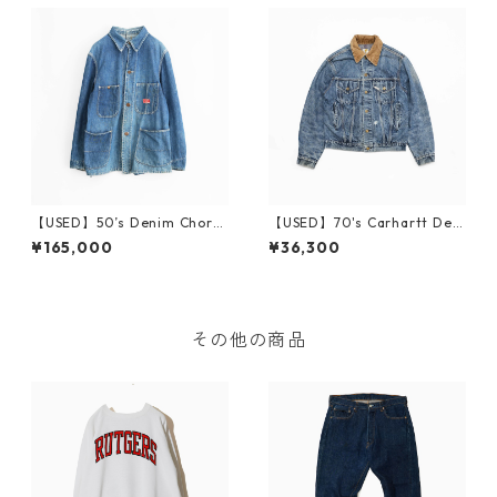
【USED】50’s Denim Chore
【USED】70's Carhartt Deni
Jacket
m Jacket Blanket Liner
¥165,000
¥36,300
その他の商品