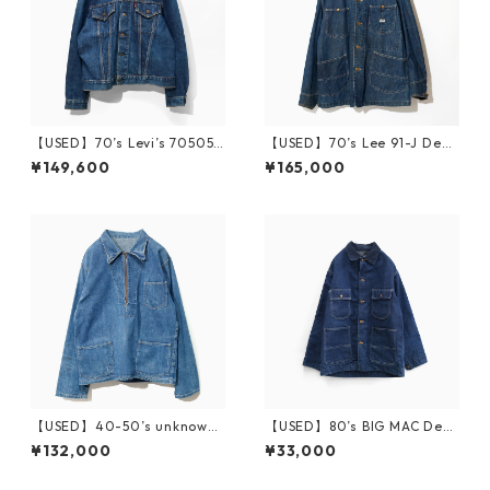
【USED】70’s Levi’s 70505
【USED】70’s Lee 91-J Deni
BIG-E Denim Jacket
m Chore Jacket 40
¥149,600
¥165,000
【USED】40-50’s unknown
【USED】80’s BIG MAC Deni
Denim Pullover Jacket
m Chore Jacket
¥132,000
¥33,000