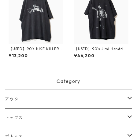
【USED】90's NIKE KILLER S
【USED】90's Jimi Hendrix
PLASH T-Shirt XL
T-Shirt XL
¥13,200
¥46,200
Category
アウター
ジャケット
トップス
デニムジャケット
ベスト
Tシャツ
ボトムス