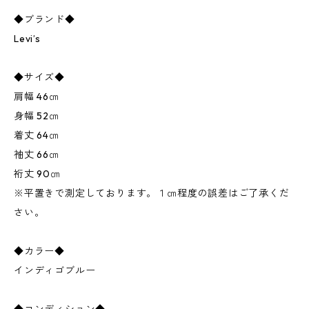
◆ブランド◆
Levi’s
◆サイズ◆
肩幅 46㎝
身幅 52㎝
着丈 64㎝
袖丈 66㎝
裄丈 90㎝
※平置きで測定しております。１㎝程度の誤差はご了承くだ
さい。
◆カラー◆
インディゴブルー