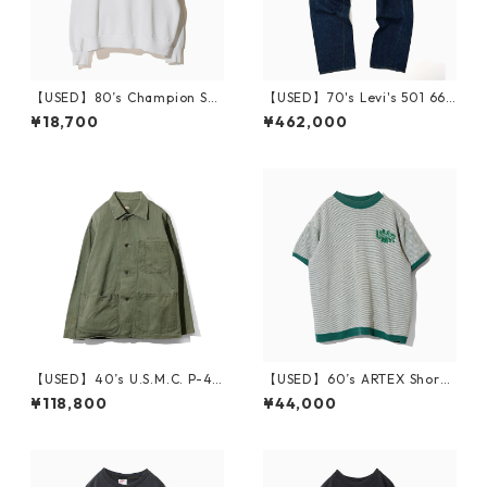
【USED】80’s Champion Sw
【USED】70's Levi's 501 66
eatshirt RUTGERS XXL
Single Sleek Stamp 実寸 W3
¥18,700
¥462,000
4 L28
【USED】40’s U.S.M.C. P-41
【USED】60’s ARTEX Short-
HBT Jacket
Sleeve Sweatshirt UMR XL
¥118,800
¥44,000