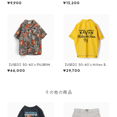
OLLECTION S/S BD Shirt XL
oner S/S Shirt L Diamond He
¥9,900
¥13,200
ad
【USED】50-60’s PILGRIM
【USED】50-60’s Hilton Bo
Open Collar Hawaiian Shirt
wling Shirt M
¥66,000
¥29,700
その他の商品