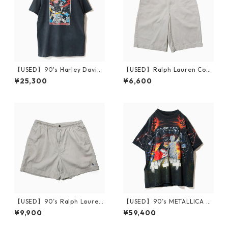
【USED】90's Harley Davids
【USED】Ralph Lauren Cott
on HOLSTEIN'S T-Shirt L
on Short Pants 18
¥25,300
¥6,600
【USED】90’s Ralph Laure
【USED】90’s METALLICA T-
Cotton Short Pants L
Shirt
¥9,900
¥59,400