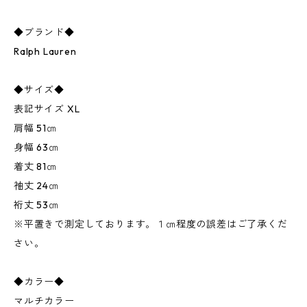
◆ブランド◆
Ralph Lauren
◆サイズ◆
表記サイズ XL
肩幅 51㎝
身幅 63㎝
着丈 81㎝
袖丈 24㎝
裄丈 53㎝
※平置きで測定しております。１㎝程度の誤差はご了承くだ
さい。
◆カラー◆
マルチカラー