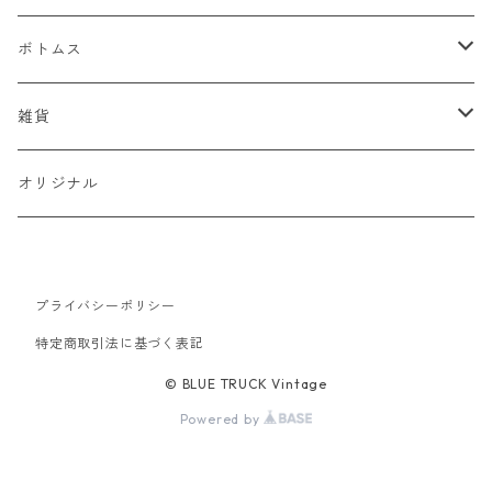
デニムジャケット
ベスト
Tシャツ
ボトムス
スタジャン
半袖Tシャツ
シャツ
デニム
雑貨
ハンティングジャケット
七分・長袖Tシャツ
半袖シャツ
スウェット
チノパン
キャップ
オリジナル
ミリタリージャケット
長袖シャツ
スウェットシャツ
ニット
ワークパンツ
バッグ
ワークジャケット
プライバシーポリシー
パーカー
セーター
コーデュロイ
ベルト
特定商取引法に基づく表記
コーチジャケット
カーディガン
ミリタリー
バンダナ
© BLUE TRUCK Vintage
Powered by
アウトドアジャケット
オーバーオール
靴
スイングトップ