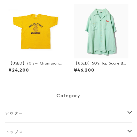
【USED】70’s～ Champion I
【USED】50’s Top Score Bo
OWA STATE FAIR FFA T-Shir
wling Shirt
¥24,200
¥46,200
t XL
Category
アウター
ジャケット
トップス