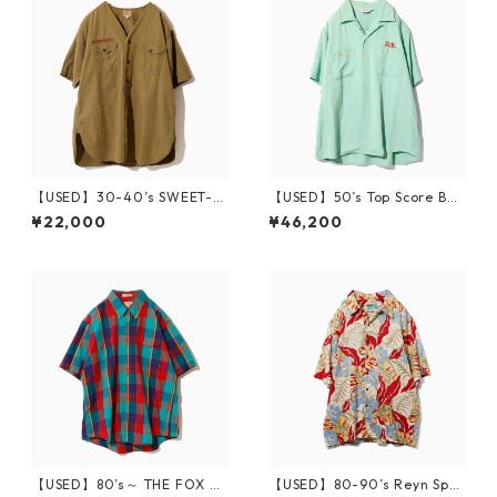
【USED】30-40’s SWEET-O
【USED】50’s Top Score Bo
RR BSA No Collar Shirt Chan
wling Shirt
¥22,000
¥46,200
ge Button 15
【USED】80’s～ THE FOX C
【USED】80-90’s Reyn Spo