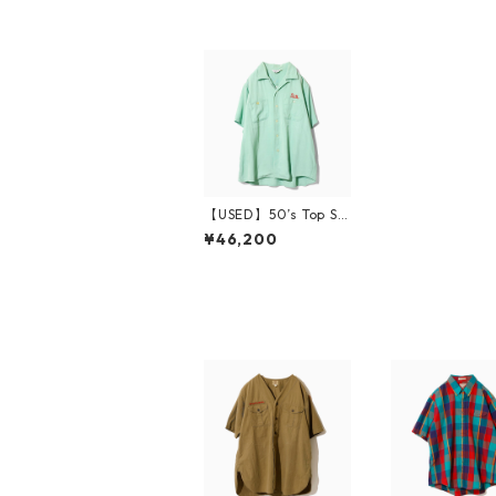
【USED】50’s Top Sc
ore Bowling Shirt
¥46,200