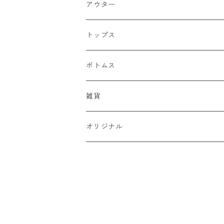
アウター
ジャケット
トップス
デニムジャケット
ベスト
Tシャツ
ボトムス
スタジャン
半袖Tシャツ
シャツ
デニム
雑貨
ハンティングジャケット
七分・長袖Tシャツ
半袖シャツ
スウェット
チノパン
キャップ
オリジナル
ミリタリージャケット
長袖シャツ
スウェットシャツ
ニット
ワークパンツ
バッグ
ワークジャケット
パーカー
セーター
コーデュロイ
ベルト
コーチジャケット
カーディガン
ミリタリー
バンダナ