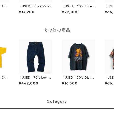
 THE
【USED】80-90’s Re
【USED】60’s Baseb
【USE
ON S/
yn Spooner S/S Shirt
all Shirt K 36
GRIM 
¥13,200
¥22,000
¥66
L Diamond Head
awaii
その他の商品
 Cha
【USED】70's Levi's
【USED】90’s Disney
【USE
ATE F
501 66 Single Sleek S
POOH T-Shirt XL
GRIM 
¥462,000
¥16,500
¥66
t XL
tamp 実寸 W34 L28
awaii
Category