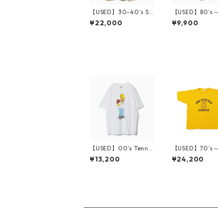
【USED】30-40’s S
【USED】80’s～
WEET-ORR BSA No C
FOX COLLECTI
¥22,000
¥9,900
ollar Shirt Change B
S BD Shirt XL
utton 15
【USED】00’s Tenne
【USED】70’s～
ssee River The Simp
mpion IOWA ST
¥13,200
¥24,200
sons T-Shirt XL
AIR FFA T-Shir