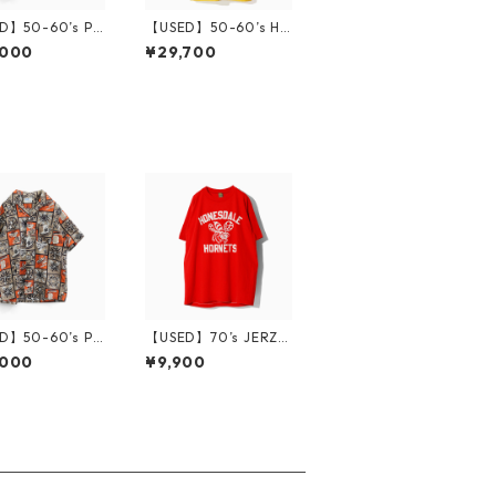
D】50-60’s PIL
【USED】50-60’s Hil
Open Collar H
ton Bowling Shirt M
,000
¥29,700
an Shirt
D】50-60’s PIL
【USED】70’s JERZE
Open Collar H
ES T-Shirt HONESDA
,000
¥9,900
an Shirt
LE HORNETS L