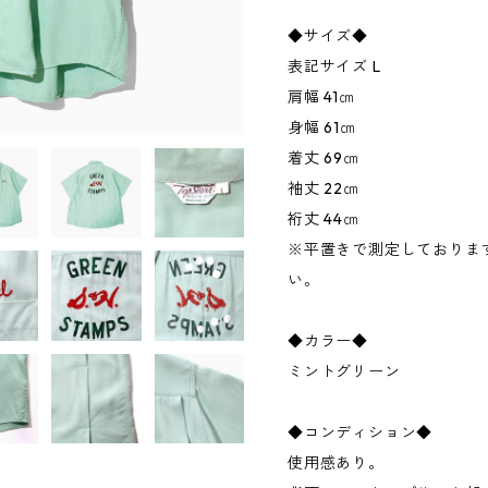
◆サイズ◆
表記サイズ L
肩幅 41㎝
身幅 61㎝
着丈 69㎝
袖丈 22㎝
裄丈 44㎝
※平置きで測定しておりま
い。
◆カラー◆
ミントグリーン
◆コンディション◆
使用感あり。