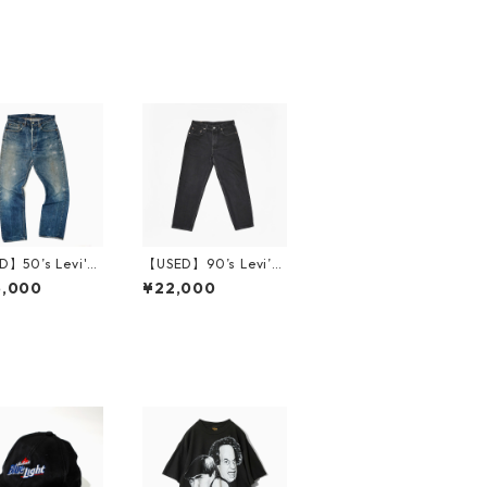
】50’s Levi's
【USED】90’s Levi’s
x 革パッチ 実寸
550 Black W34 L30
6,000
¥22,000
L30 リペア