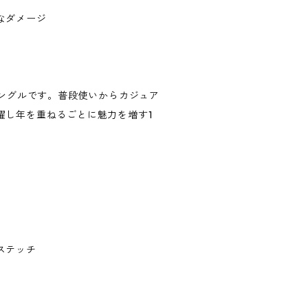
なダメージ
の66シングルです。普段使いからカジュア
躍し年を重ねるごとに魅力を増す1
ステッチ