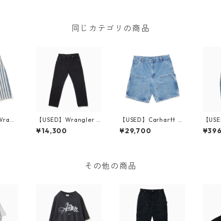
同じカテゴリの商品
Wrang
【USED】Wrangler B
【USED】Carhartt D
【USED
t Pant
lack Denim Pants 96
ouble Knee Denim S
501x
¥14,300
¥29,700
¥39
 USA
501CB 実寸 W33 L31
horts 実寸W35 Made
W30 
Made in USA
in USA
その他の商品