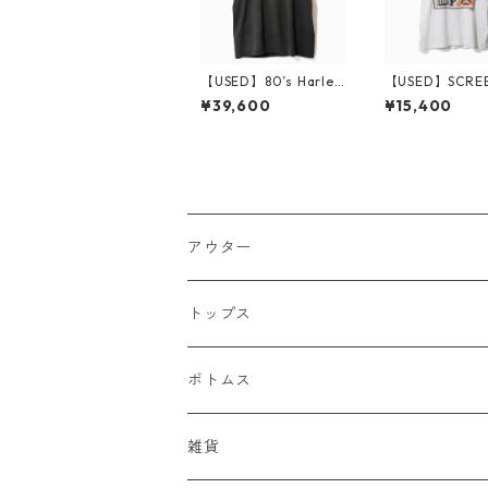
【USED】80’s Harley
【USED】SCREE
Davidson 3D EMBLE
ARS BEST Elvis 
¥39,600
¥15,400
M T-Shirt
ey T-Shirt XL
アウター
ジャケット
トップス
デニムジャケット
ベスト
Tシャツ
ボトムス
スタジャン
半袖Tシャツ
シャツ
デニム
雑貨