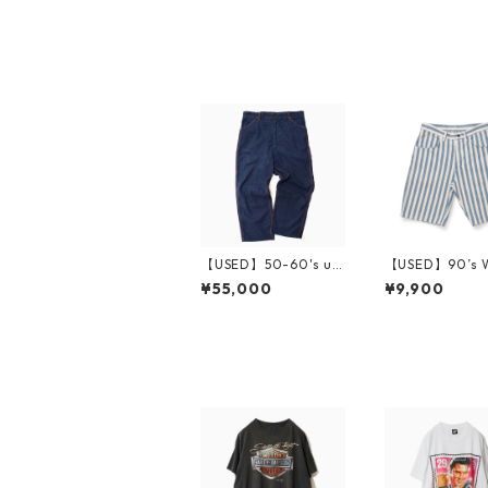
【USED】50-60's un
【USED】90’s 
known Denim Painte
ler Stripe Shor
¥55,000
¥9,900
r Pants 実寸 W36 L27
s W29 Made in