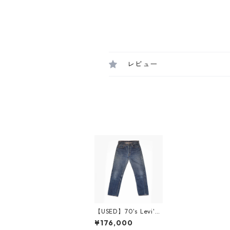
レビュー
【USED】70's Levi's
501 66 Single 実寸 W
¥176,000
31 L30