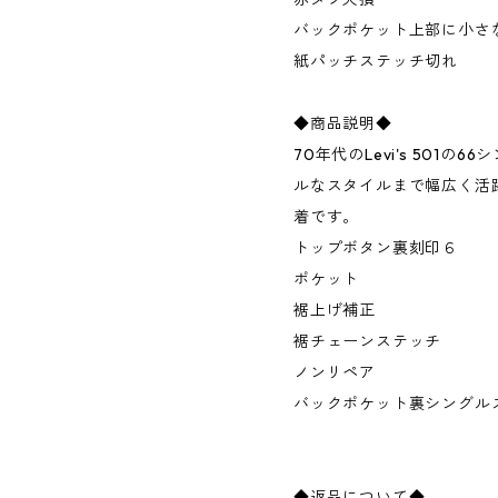
バックポケット上部に小さ
紙パッチステッチ切れ
◆商品説明◆
70年代のLevi's 501
ルなスタイルまで幅広く活
着です。
トップボタン裏刻印６
ポケット
裾上げ補正
裾チェーンステッチ
ノンリペア
バックポケット裏シングル
◆返品について◆