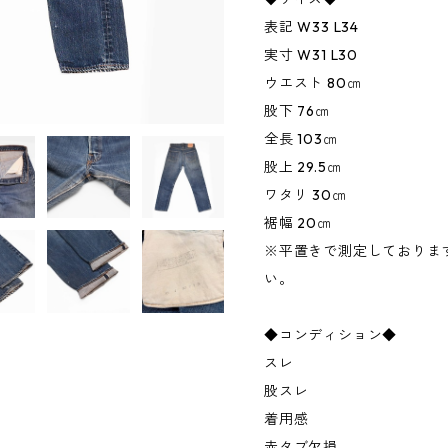
表記 W33 L34
実寸 W31 L30
ウエスト 80㎝
股下 76㎝
全長 103㎝
股上 29.5㎝
ワタリ 30㎝
裾幅 20㎝
※平置きで測定しておりま
い。
◆コンディション◆
スレ
股スレ
着用感
赤タブ欠損