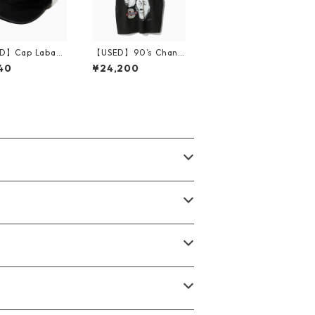
D】Cap Labatt
【USED】90’s Chang
Light
e’s The Three Stoog
40
¥24,200
es Print T-Shirt XL