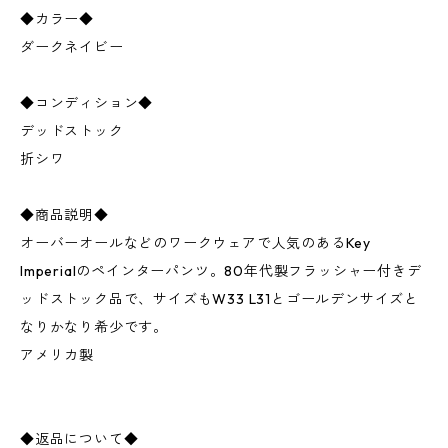
◆カラー◆
ダークネイビー
◆コンディション◆
デッドストック
折シワ
◆商品説明◆
オーバーオールなどのワークウェアで人気のあるKey
Imperialのペインターパンツ。80年代製フラッシャー付きデ
ッドストック品で、サイズもW33 L31とゴールデンサイズと
なりかなり希少です。
アメリカ製
◆返品について◆