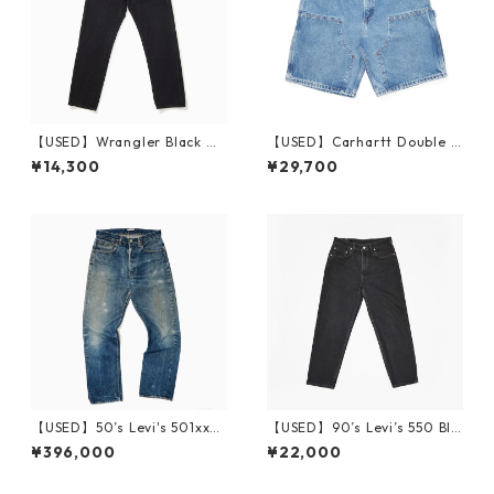
【USED】Wrangler Black De
【USED】Carhartt Double K
nim Pants 96501CB 実寸 W3
nee Denim Shorts 実寸W35
¥14,300
¥29,700
3 L31 Made in USA
Made in USA
【USED】50’s Levi's 501xx
【USED】90’s Levi’s 550 Bla
革パッチ 実寸 W30 L30 リペ
ck W34 L30
¥396,000
¥22,000
ア