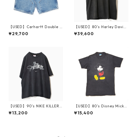
【USED】Carhartt Double K
【USED】80’s Harley Davids
nee Denim Shorts 実寸W35
on 3D EMBLEM T-Shirt
¥29,700
¥39,600
Made in USA
【USED】90's NIKE KILLER S
【USED】80’s Disney Micke
PLASH T-Shirt XL
y Mouse T-Shirt M
¥13,200
¥15,400