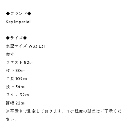
◆ブランド◆
Key Imperial
◆サイズ◆
表記サイズ W33 L31
実寸
ウエスト 82㎝
股下 80㎝
全長 109㎝
股上 34㎝
ワタリ 32㎝
裾幅 22㎝
※平置きで測定しております。１㎝程度の誤差はご了承くだ
さい。