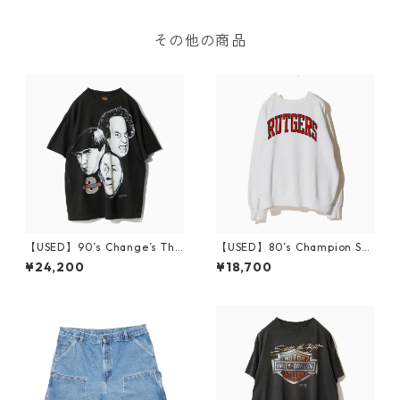
その他の商品
【USED】90’s Change’s The
【USED】80’s Champion Sw
Three Stooges Print T-Shirt
eatshirt RUTGERS XXL
¥24,200
¥18,700
XL