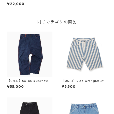
Denim Painter Pants Deads
¥22,000
tock W33 L31
同じカテゴリの商品
【USED】50-60's unknown
【USED】90’s Wrangler Stri
Denim Painter Pants 実寸 W
pe Short Pants W29 Made i
¥55,000
¥9,900
36 L27
n USA