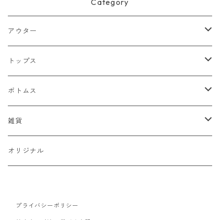
Category
アウター
ジャケット
トップス
デニムジャケット
ベスト
Tシャツ
ボトムス
スタジャン
半袖Tシャツ
シャツ
デニム
雑貨
ハンティングジャケット
七分・長袖Tシャツ
半袖シャツ
スウェット
チノパン
キャップ
オリジナル
ミリタリージャケット
長袖シャツ
スウェットシャツ
ニット
ワークパンツ
バッグ
ワークジャケット
プライバシーポリシー
パーカー
セーター
コーデュロイ
ベルト