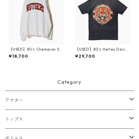
【USED】80’s Champion Sw
【USED】80’s Harley Davids
eatshirt RUTGERS XXL
on DAYTONA 87 T-Shirt
¥18,700
¥29,700
Category
アウター
ジャケット
トップス
デニムジャケット
ベスト
Tシャツ
ボトムス