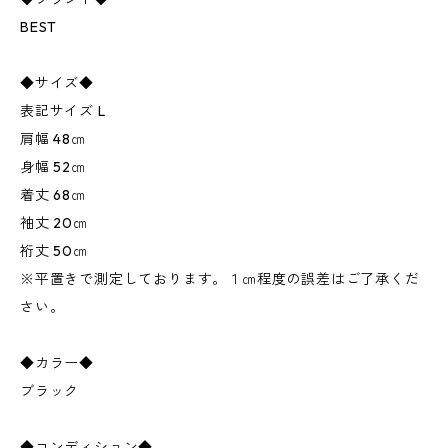
BEST
◆サイズ◆
表記サイズ L
肩幅 48㎝
身幅 52㎝
着丈 68㎝
袖丈 20㎝
裄丈 50㎝
※平置きで測定しております。１㎝程度の誤差はご了承くだ
さい。
◆カラー◆
ブラック
◆コンディション◆