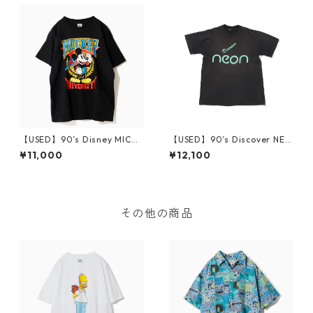
【USED】90’s Disney MICKE
【USED】90’s Discover NEO
Y UNIVERSITY T-Shirt
N T-Shirt Black
¥11,000
¥12,100
その他の商品