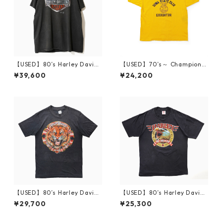
【USED】80’s Harley Davids
【USED】70’s～ Champion I
on 3D EMBLEM T-Shirt
OWA STATE FAIR FFA T-Shir
¥39,600
¥24,200
t XL
【USED】80’s Harley Davids
【USED】80’s Harley Davids
on DAYTONA 87 T-Shirt
on TOO TOUGH TO DIE T-Sh
¥29,700
¥25,300
irt L