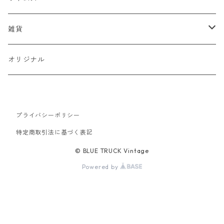
スタジャン
半袖Tシャツ
シャツ
デニム
雑貨
ハンティングジャケット
七分・長袖Tシャツ
半袖シャツ
スウェット
チノパン
キャップ
オリジナル
ミリタリージャケット
長袖シャツ
スウェットシャツ
ニット
ワークパンツ
バッグ
ワークジャケット
プライバシーポリシー
パーカー
セーター
コーデュロイ
ベルト
特定商取引法に基づく表記
コーチジャケット
カーディガン
ミリタリー
バンダナ
© BLUE TRUCK Vintage
Powered by
アウトドアジャケット
オーバーオール
靴
スイングトップ
ツナギ
シルバーアクセサリー