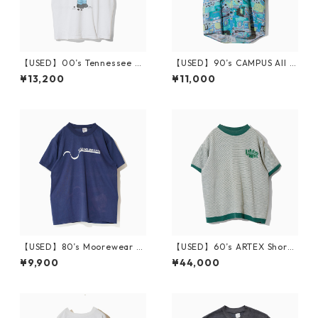
【USED】00’s Tennessee Ri
【USED】90’s CAMPUS All O
ver The Simpsons T-Shirt XL
ver Print S/S Shirt M
¥13,200
¥11,000
【USED】80’s Moorewear U
【USED】60’s ARTEX Short-
SS IWO JIMA T-Shirt L
Sleeve Sweatshirt UMR XL
¥9,900
¥44,000