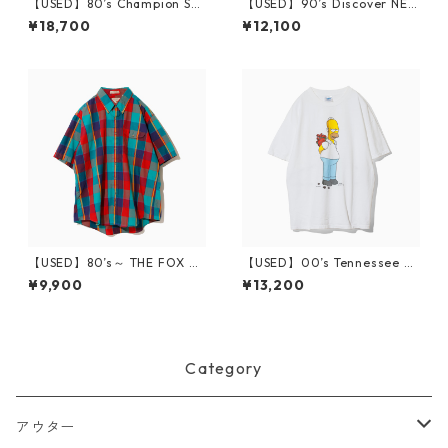
【USED】80’s Champion Sw
【USED】90’s Discover NEO
eatshirt RUTGERS XXL
N T-Shirt Black
¥18,700
¥12,100
【USED】80’s～ THE FOX C
【USED】00’s Tennessee Ri
OLLECTION S/S BD Shirt XL
ver The Simpsons T-Shirt XL
¥9,900
¥13,200
Category
アウター