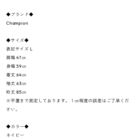
◆ブランド◆
Champion
◆サイズ◆
表記サイズ L
肩幅 47㎝
身幅 59㎝
着丈 64㎝
袖丈 63㎝
裄丈 85㎝
※平置きで測定しております。１㎝程度の誤差はご了承くだ
さい。
◆カラー◆
ネイビー