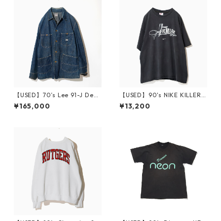
【USED】70’s Lee 91-J Deni
【USED】90's NIKE KILLER S
m Chore Jacket 40
PLASH T-Shirt XL
¥165,000
¥13,200