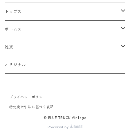
ジャケット
トップス
デニムジャケット
ベスト
Tシャツ
ボトムス
スタジャン
半袖Tシャツ
シャツ
デニム
雑貨
ハンティングジャケット
七分・長袖Tシャツ
半袖シャツ
スウェット
チノパン
キャップ
オリジナル
ミリタリージャケット
長袖シャツ
スウェットシャツ
ニット
ワークパンツ
バッグ
ワークジャケット
プライバシーポリシー
パーカー
セーター
コーデュロイ
ベルト
特定商取引法に基づく表記
コーチジャケット
カーディガン
ミリタリー
バンダナ
© BLUE TRUCK Vintage
Powered by
アウトドアジャケット