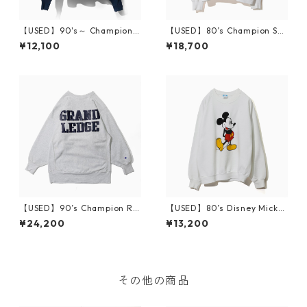
【USED】90's～ Champion
【USED】80’s Champion Sw
Authentic Athletic Apparel
eatshirt RUTGERS XXL
¥12,100
¥18,700
Sweatshirt LA SALLE XL
【USED】90’s Champion Re
【USED】80’s Disney Micke
verse Weave "GRAND LEDG
y Mouse Sweat XL
¥24,200
¥13,200
E”
その他の商品