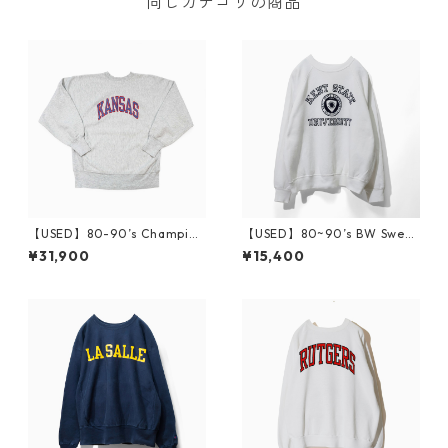
同じカテゴリの商品
【USED】80-90’s Champion
【USED】80~90’s BW Sweat
Reverse Weave Sweatshirt
shirt KENT STATE UNIV. XL
¥31,900
¥15,400
KANSAS