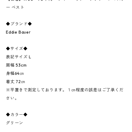
ー ベスト
◆ブランド◆
Eddie Bauer
◆サイズ◆
表記サイズ L
肩幅 53cm
身幅64㎝
着丈 72㎝
※平置きで測定しております。１㎝程度の誤差はご了承くだ
さい。
◆カラー◆
グリーン