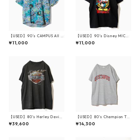
【USED】90’s CAMPUS All O
【USED】90’s Disney MICKE
ver Print S/S Shirt M
Y UNIVERSITY T-Shirt
¥11,000
¥11,000
【USED】80’s Harley Davids
【USED】80’s Champion T-S
on 3D EMBLEM T-Shirt
hirt GUSTAVUS L
¥39,600
¥14,300