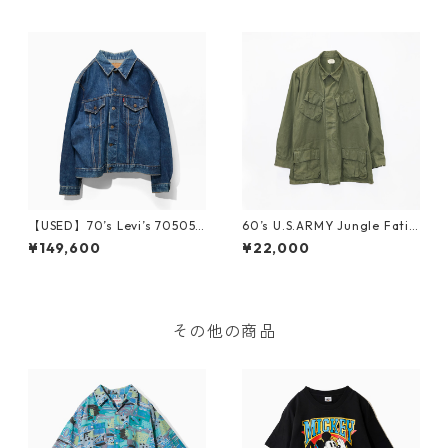
【USED】70’s Levi’s 70505
60’s U.S.ARMY Jungle Fatig
BIG-E Denim Jacket
ue Jacket 4th Ripstop
¥149,600
¥22,000
その他の商品