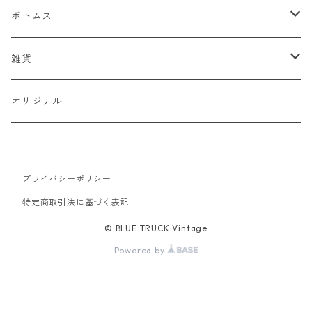
デニムジャケット
ベスト
Tシャツ
ボトムス
スタジャン
半袖Tシャツ
シャツ
デニム
雑貨
ハンティングジャケット
七分・長袖Tシャツ
半袖シャツ
スウェット
チノパン
キャップ
オリジナル
ミリタリージャケット
長袖シャツ
スウェットシャツ
ニット
ワークパンツ
バッグ
ワークジャケット
プライバシーポリシー
パーカー
セーター
コーデュロイ
ベルト
特定商取引法に基づく表記
コーチジャケット
カーディガン
ミリタリー
バンダナ
© BLUE TRUCK Vintage
Powered by
アウトドアジャケット
オーバーオール
靴
スイングトップ