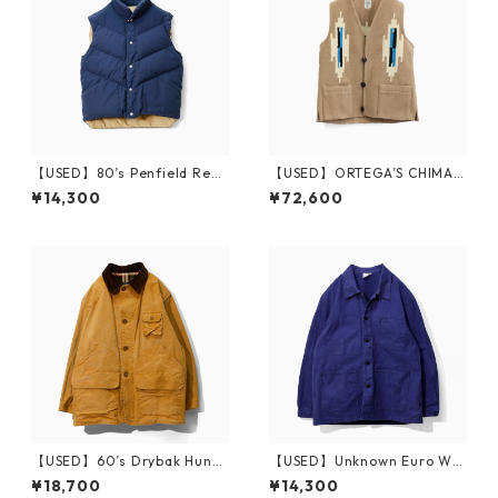
【USED】80’s Penfield Reve
【USED】ORTEGA’S CHIMAY
rsible Down Vest
O VEST
¥14,300
¥72,600
【USED】60’s Drybak Hunti
【USED】Unknown Euro Wor
ng Jacket
k Jacket
¥18,700
¥14,300