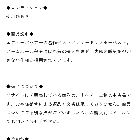
◆コンディション◆
使用感あり。
◆商品説明◆
エディーバウアーの名作ベストブリザードマスターベスト。
アームホール部分には冷気の侵入を防ぎ、内部の暖気を逃が
さない仕様が採用されています。
◆返品について◆
当サイトにて販売している商品は、すべて１点物の中古品で
す。お客様都合による返品や交換は承っておりません。商品
についてご不明な点がございましたら、ご購入前にメールに
てお問い合わせください。
◆その他◆