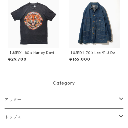
【USED】80’s Harley Davids
【USED】70’s Lee 91-J Deni
on DAYTONA 87 T-Shirt
m Chore Jacket 40
¥29,700
¥165,000
Category
アウター
ジャケット
トップス