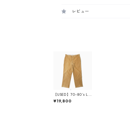
レビュー
【USED】70-80’s L.
L.Bean Corduroy Pan
¥19,800
ts W36 L29