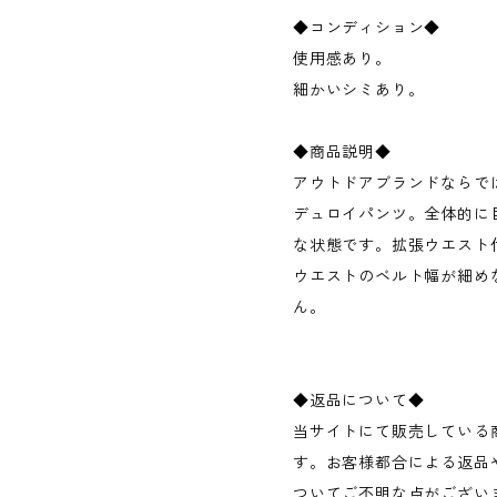
◆コンディション◆
使用感あり。
細かいシミあり。
◆商品説明◆
アウトドアブランドならで
デュロイパンツ。全体的に
な状態です。拡張ウエスト付。M
ウエストのベルト幅が細め
ん。
◆返品について◆
当サイトにて販売している
す。お客様都合による返品
ついてご不明な点がござい