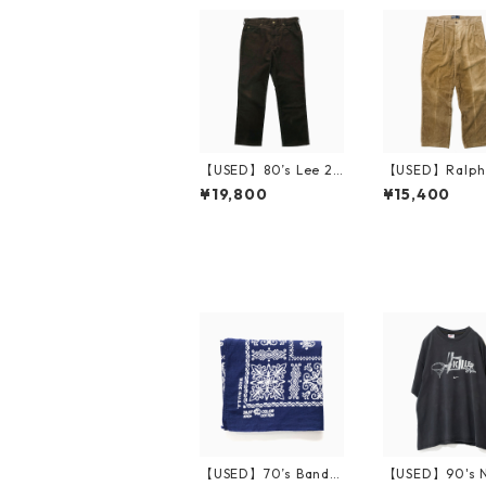
【USED】80’s Lee 20
【USED】Ralph 
0-2821 Corduroy Pa
en Corduroy P
¥19,800
¥15,400
nts W36 L30
W33
【USED】70’s Banda
【USED】90's N