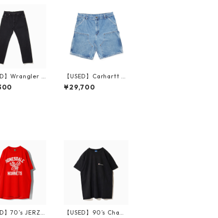
D】Wrangler B
【USED】Carhartt D
Denim Pants 96
ouble Knee Denim S
300
¥29,700
B 実寸 W33 L31
horts 実寸W35 Made
in USA
in USA
D】70’s JERZE
【USED】90’s Cham