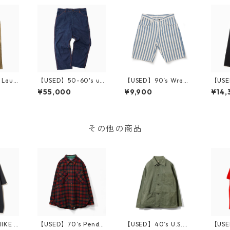
Laur
【USED】50-60's un
【USED】90’s Wrang
【USE
ants
known Denim Painte
ler Stripe Short Pant
lack 
¥55,000
¥9,900
¥14,
r Pants 実寸 W36 L27
s W29 Made in USA
501C
Made 
その他の商品
IKE K
【USED】70’s Pendle
【USED】40’s U.S.M.
【USE