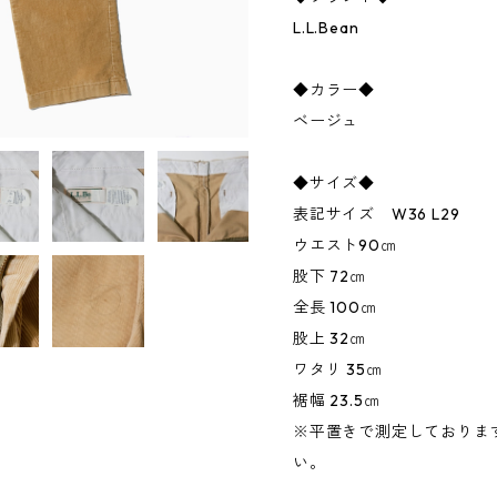
L.L.Bean
◆カラー◆
ベージュ
◆サイズ◆
表記サイズ W36 L29
ウエスト90㎝
股下 72㎝
全長 100㎝
股上 32㎝
ワタリ 35㎝
裾幅 23.5㎝
※平置きで測定しておりま
い。