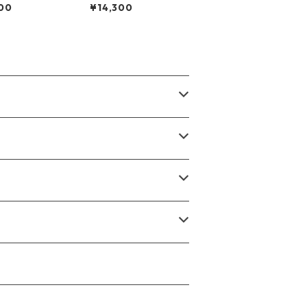
Shirt HONESDA
pion T-Shirt Made in
00
¥14,300
RNETS L
USA 88/12 Body XL