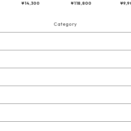
-Shirt
ton L/S Wool Shirt L
C. P-41 HBT Jacket
ES T-
¥14,300
¥118,800
¥9,9
LE HO
Category