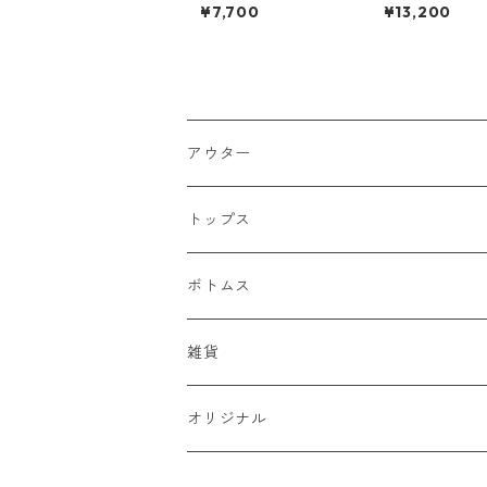
na Elephant
ILLER SPLASH T
¥7,700
¥13,200
XL
アウター
ジャケット
トップス
デニムジャケット
ベスト
Tシャツ
ボトムス
スタジャン
半袖Tシャツ
シャツ
デニム
雑貨
ハンティングジャケット
七分・長袖Tシャツ
半袖シャツ
スウェット
チノパン
キャップ
オリジナル
ミリタリージャケット
長袖シャツ
スウェットシャツ
ニット
ワークパンツ
バッグ