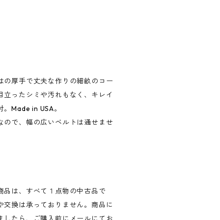
はの厚手で丈夫な作りの細畝のコー
目立ったシミや汚れもなく、キレイ
ade in USA。
なので、幅の広いベルトは通せませ
商品は、すべて１点物の中古品で
や交換は承っておりません。商品に
ましたら、ご購入前にメールにてお