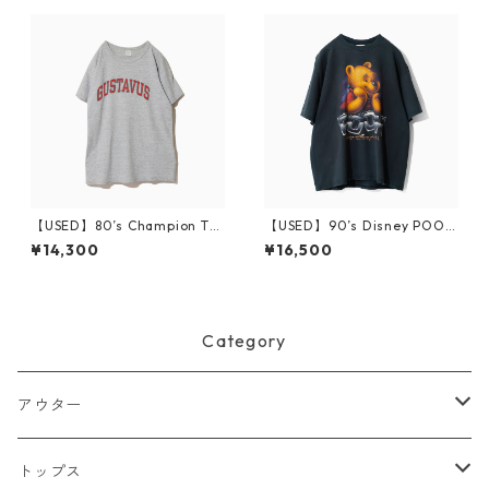
【USED】80’s Champion T-S
【USED】90’s Disney POOH
hirt GUSTAVUS L
T-Shirt XL
¥14,300
¥16,500
Category
アウター
ジャケット
トップス