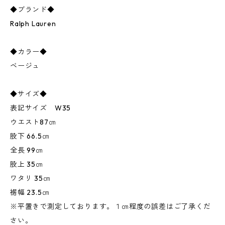
◆ブランド◆
Ralph Lauren
◆カラー◆
ベージュ
◆サイズ◆
表記サイズ W35
ウエスト87㎝
股下 66.5㎝
全長 99㎝
股上 35㎝
ワタリ 35㎝
裾幅 23.5㎝
※平置きで測定しております。１㎝程度の誤差はご了承くだ
さい。