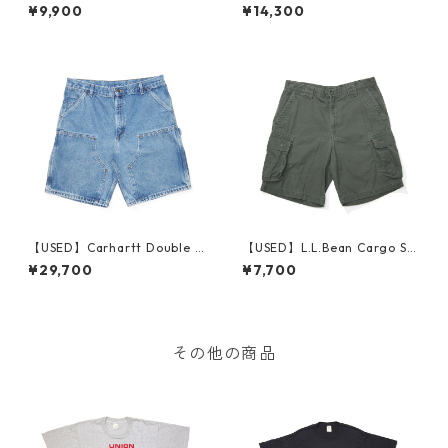
pe Short Pants W29 Made i
nim Pants 96501CB 実寸 W3
¥9,900
¥14,300
n USA
3 L31 Made in USA
【USED】Carhartt Double K
【USED】L.L.Bean Cargo Sh
nee Denim Shorts 実寸W35
ort Pants W34
¥29,700
¥7,700
Made in USA
その他の商品