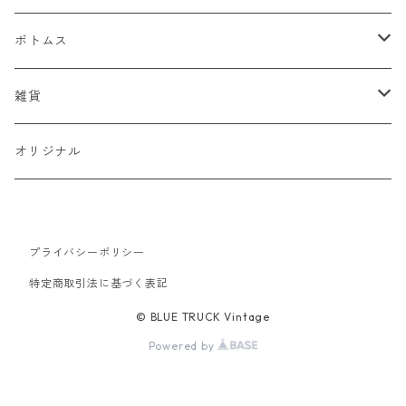
デニムジャケット
ベスト
Tシャツ
ボトムス
スタジャン
半袖Tシャツ
シャツ
デニム
雑貨
ハンティングジャケット
七分・長袖Tシャツ
半袖シャツ
スウェット
チノパン
キャップ
オリジナル
ミリタリージャケット
長袖シャツ
スウェットシャツ
ニット
ワークパンツ
バッグ
ワークジャケット
プライバシーポリシー
パーカー
セーター
コーデュロイ
ベルト
特定商取引法に基づく表記
コーチジャケット
カーディガン
ミリタリー
バンダナ
© BLUE TRUCK Vintage
Powered by
アウトドアジャケット
オーバーオール
靴
スイングトップ