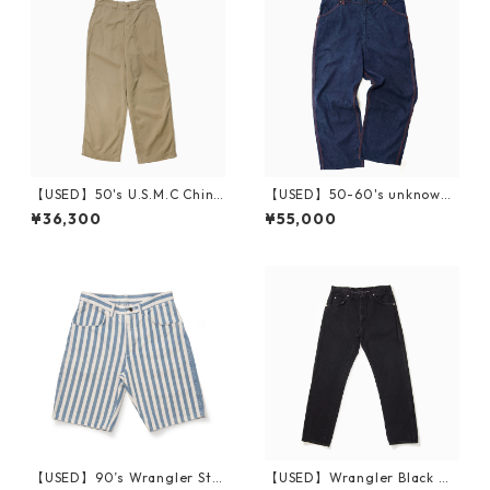
【USED】50's U.S.M.C Chino
【USED】50-60's unknown
s W29 L28
Denim Painter Pants 実寸 W
¥36,300
¥55,000
36 L27
【USED】90’s Wrangler Stri
【USED】Wrangler Black De