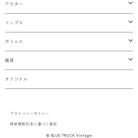
アウター
ジャケット
トップス
デニムジャケット
ベスト
Tシャツ
ボトムス
スタジャン
半袖Tシャツ
シャツ
デニム
雑貨
ハンティングジャケット
七分・長袖Tシャツ
半袖シャツ
スウェット
チノパン
キャップ
オリジナル
ミリタリージャケット
長袖シャツ
スウェットシャツ
ニット
ワークパンツ
バッグ
ワークジャケット
プライバシーポリシー
パーカー
セーター
コーデュロイ
ベルト
特定商取引法に基づく表記
コーチジャケット
カーディガン
ミリタリー
バンダナ
© BLUE TRUCK Vintage