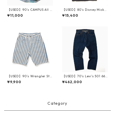
【USED】90’s CAMPUS All O
【USED】80’s Disney Micke
ver Print S/S Shirt M
y Mouse T-Shirt M
¥11,000
¥15,400
【USED】90’s Wrangler Stri
【USED】70's Levi's 501 66
pe Short Pants W29 Made i
Single Sleek Stamp 実寸 W3
¥9,900
¥462,000
n USA
4 L28
Category