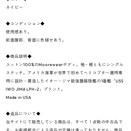
ネイビー
◆コンディション◆
使用感あり。
前面腹部、背面に色褪せあり。
◆商品説明◆
コットン100%のMoorewearボディ。袖・裾ともにシングル
ステッチ。アメリカ海軍が世界で初めてヘリコプター運用専
用に設計・建造したイオー・ジマ級強襲揚陸艦の1番艦「USS
IWO JIMA LPH-2」プリント。
Made in USA
◆返品について◆
当サイトにて販売している商品は、すべて１点物の中古品で
す。お客様都合による返品や交換は承っておりません。商品