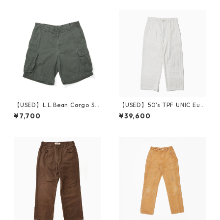
【USED】L.L.Bean Cargo Sh
【USED】50's TPF UNIC Eur
ort Pants W34
o Cotton Pants W32 L29
¥7,700
¥39,600