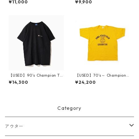
¥11,000
¥9,900
n USA
【USED】90’s Champion T-S
【USED】70’s～ Champion I
hirt Made in USA 88/12 Body
OWA STATE FAIR FFA T-Shir
¥14,300
¥24,200
XL
t XL
Category
アウター