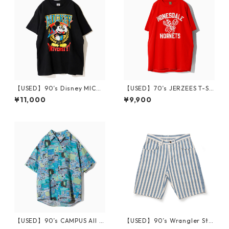
【USED】90’s Disney MICKE
【USED】70’s JERZEES T-Sh
Y UNIVERSITY T-Shirt
irt HONESDALE HORNETS L
¥11,000
¥9,900
【USED】90’s CAMPUS All O
【USED】90’s Wrangler Stri
ver Print S/S Shirt M
pe Short Pants W29 Made i