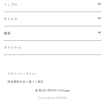
ジャケット
トップス
デニムジャケット
ベスト
Tシャツ
ボトムス
スタジャン
半袖Tシャツ
シャツ
デニム
雑貨
ハンティングジャケット
七分・長袖Tシャツ
半袖シャツ
スウェット
チノパン
キャップ
オリジナル
ミリタリージャケット
長袖シャツ
スウェットシャツ
ニット
ワークパンツ
バッグ
ワークジャケット
プライバシーポリシー
パーカー
セーター
コーデュロイ
ベルト
特定商取引法に基づく表記
コーチジャケット
カーディガン
ミリタリー
バンダナ
© BLUE TRUCK Vintage
Powered by
アウトドアジャケット
オーバーオール
靴