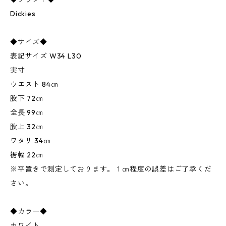
Dickies
◆サイズ◆
表記サイズ W34 L30
実寸
ウエスト 84㎝
股下 72㎝
全長 99㎝
股上 32㎝
ワタリ 34㎝
裾幅 22㎝
※平置きで測定しております。１㎝程度の誤差はご了承くだ
さい。
◆カラー◆
ホワイト