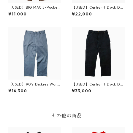
【USED】BIG MAC 5-Pocket
【USED】Carhartt Duck Do
Pants W32 L29
uble Front Work Pants Loos
¥11,000
¥22,000
e Original Fit
【USED】90's Dickies Work
【USED】Carhartt Duck Do
Pants W36 L29 USA
uble Front Work Pants W36
¥14,300
¥33,000
L32 Made in USA
その他の商品