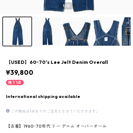
1
/15
【USED】60ｰ70's Lee Jelt Denim Overall
¥39,800
残り1点
International shipping available
この商品は1点までのご注文とさせていただきます。
【古着】1960ｰ70年代 リー デニム オーバーオール