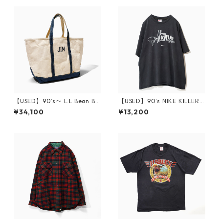
【USED】90’s〜 L.L.Bean Bo
【USED】90's NIKE KILLER S
at and Tote JIM XL
PLASH T-Shirt XL
¥34,100
¥13,200