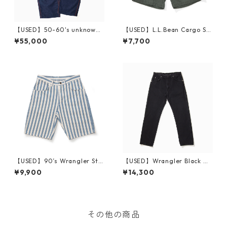
【USED】50-60's unknown
【USED】L.L.Bean Cargo Sh
Denim Painter Pants 実寸 W
ort Pants W34
¥55,000
¥7,700
36 L27
【USED】90’s Wrangler Stri
【USED】Wrangler Black De
pe Short Pants W29 Made i
nim Pants 96501CB 実寸 W3
¥9,900
¥14,300
n USA
3 L31 Made in USA
その他の商品