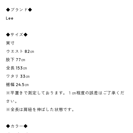
◆ブランド◆
Lee
◆サイズ◆
実寸
ウエスト 82㎝
股下 77㎝
全長 153㎝
ワタリ 33㎝
裾幅 24.5㎝
※平置きで測定しております。１㎝程度の誤差はご了承くだ
さい。
※全長は肩紐を伸ばした状態です。
◆カラー◆