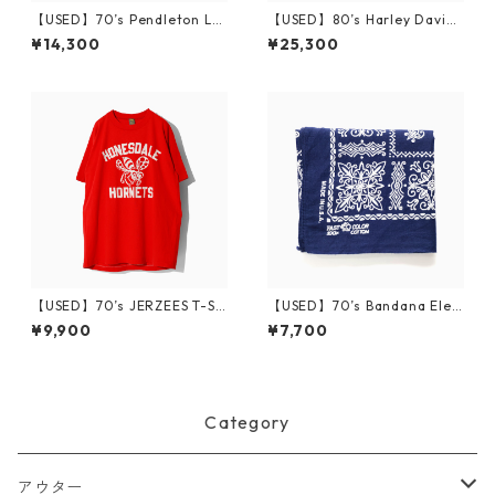
【USED】70’s Pendleton L/S
【USED】80’s Harley Davids
Wool Shirt L
on TOO TOUGH TO DIE T-Sh
¥14,300
¥25,300
irt L
【USED】70’s JERZEES T-Sh
【USED】70’s Bandana Elep
irt HONESDALE HORNETS L
hant
¥9,900
¥7,700
Category
アウター