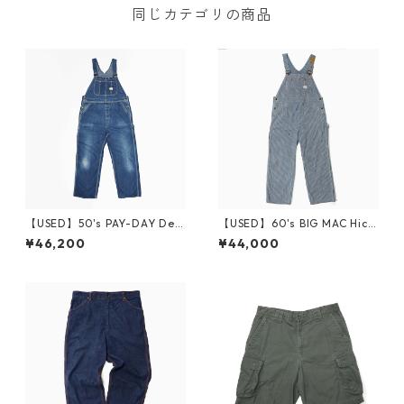
同じカテゴリの商品
【USED】50's PAY-DAY Deni
【USED】60's BIG MAC Hick
m Overall W39
ory Overall W38
¥46,200
¥44,000