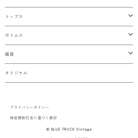
ジャケット
トップス
デニムジャケット
ベスト
Tシャツ
ボトムス
スタジャン
半袖Tシャツ
シャツ
デニム
雑貨
ハンティングジャケット
七分・長袖Tシャツ
半袖シャツ
スウェット
チノパン
キャップ
オリジナル
ミリタリージャケット
長袖シャツ
スウェットシャツ
ニット
ワークパンツ
バッグ
ワークジャケット
プライバシーポリシー
パーカー
セーター
コーデュロイ
ベルト
特定商取引法に基づく表記
コーチジャケット
カーディガン
ミリタリー
バンダナ
© BLUE TRUCK Vintage