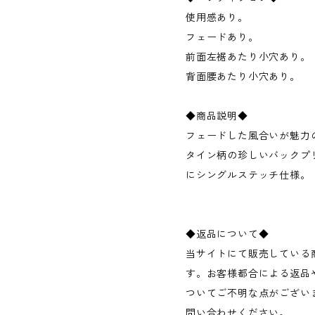
使用感あり。
フェードあり。
前面左裾あたり小穴あり。
背面腰あたり小穴あり。
◆商品説明◆
フェードした風合いが魅力の
タイン柄の珍しいバックプ
にシングルステッチ仕様。
◆返品について◆
当サイトにて販売している
す。お客様都合による返品
ついてご不明な点がござい
問い合わせください。