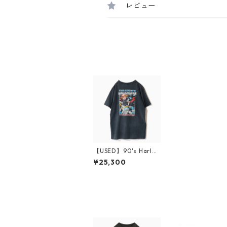
レビュー
【USED】90's Harley
Davidson HOLSTEI
¥25,300
N'S T-Shirt L