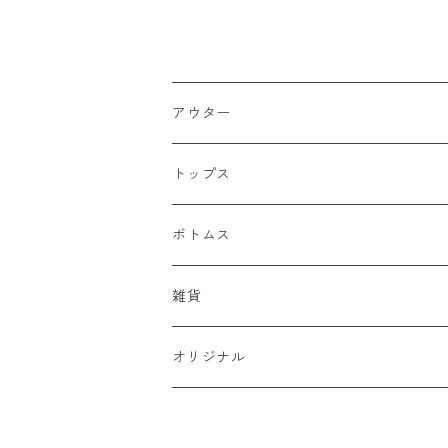
ade in USA
アウター
ジャケット
トップス
デニムジャケット
ベスト
Tシャツ
ボトムス
スタジャン
半袖Tシャツ
シャツ
デニム
雑貨
ハンティングジャケット
七分・長袖Tシャツ
半袖シャツ
スウェット
チノパン
キャップ
オリジナル
ミリタリージャケット
長袖シャツ
スウェットシャツ
ニット
ワークパンツ
バッグ