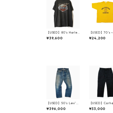
【USED】80’s Harley
【USED】70’s～
Davidson 3D EMBLE
mpion IOWA ST
¥39,600
¥24,200
M T-Shirt
AIR FFA T-Shir
【USED】50’s Levi's
【USED】Carha
501xx 革パッチ 実寸
uck Double Fr
¥396,000
¥33,000
W30 L30 リペア
rk Pants W36 