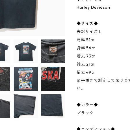
Harley Davidson
◆サイズ◆
表記サイズ L
肩幅 51㎝
身幅 56㎝
着丈 73㎝
袖丈 21㎝
裄丈 49㎝
※平置きで測定しておりま
い。
◆カラー◆
ブラック
◆コンディション◆