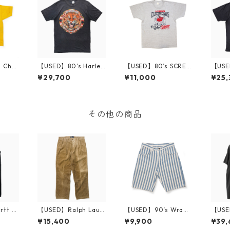
 Cha
【USED】80’s Harley
【USED】80’s SCREE
【USE
ATE F
Davidson DAYTONA
N STARS UNION ELEC
Davi
¥29,700
¥11,000
¥25,
t XL
87 T-Shirt
TRICIANTS XL
H TO 
その他の商品
rtt D
【USED】Ralph Laur
【USED】90’s Wrang
【USE
ont Wo
en Corduroy Pants
ler Stripe Short Pant
David
¥15,400
¥9,900
¥39,
L32 M
W33
s W29 Made in USA
M T-S