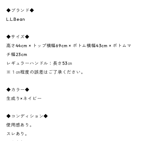
◆ブランド◆
L.L.Bean
◆サイズ◆
高さ44cm × トップ横幅69cm × ボトム横幅43cm × ボトムマ
チ幅23cm
レギュラーハンドル：長さ53㎝
※１㎝程度の誤差はご了承ください。
◆カラー◆
生成り×ネイビー
◆コンディション◆
使用感あり。
スレあり。