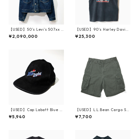
【USED】50’s Levi’s 507xx D
【USED】90's Harley Davids
enim Jacket
on HOLSTEIN'S T-Shirt L
¥2,090,000
¥25,300
【USED】Cap Labatt Blue Li
【USED】L.L.Bean Cargo Sh
ght
ort Pants W34
¥5,940
¥7,700