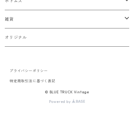
ベスト
Tシャツ
ボトムス
スタジャン
半袖Tシャツ
シャツ
デニム
雑貨
ハンティングジャケット
七分・長袖Tシャツ
半袖シャツ
スウェット
チノパン
キャップ
オリジナル
ミリタリージャケット
長袖シャツ
スウェットシャツ
ニット
ワークパンツ
バッグ
ワークジャケット
プライバシーポリシー
パーカー
セーター
コーデュロイ
ベルト
特定商取引法に基づく表記
コーチジャケット
カーディガン
ミリタリー
バンダナ
© BLUE TRUCK Vintage
Powered by
アウトドアジャケット
オーバーオール
靴
スイングトップ
ツナギ
シルバーアクセサリー