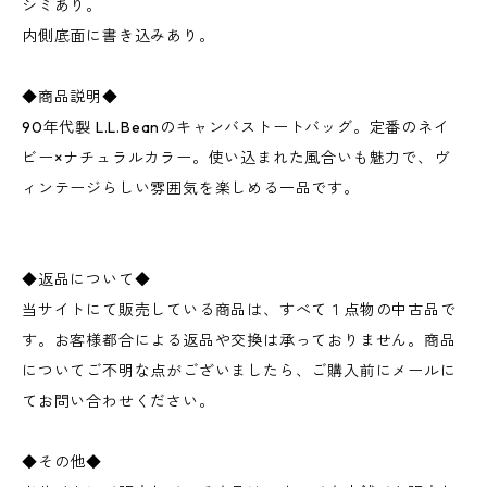
シミあり。
内側底面に書き込みあり。
◆商品説明◆
90年代製 L.L.Beanのキャンバストートバッグ。定番のネイ
ビー×ナチュラルカラー。使い込まれた風合いも魅力で、ヴ
ィンテージらしい雰囲気を楽しめる一品です。
◆返品について◆
当サイトにて販売している商品は、すべて１点物の中古品で
す。お客様都合による返品や交換は承っておりません。商品
についてご不明な点がございましたら、ご購入前にメールに
てお問い合わせください。
◆その他◆