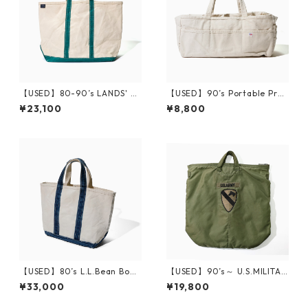
【USED】80-90’s LANDS' E
【USED】90’s Portable Prod
ND Tote Bag USA
ucts Canvas Tool Bag
¥23,100
¥8,800
【USED】80’s L.L.Bean Boat
【USED】90’s～ U.S.MILITAR
and Tote
Y Helmet Bag
¥33,000
¥19,800