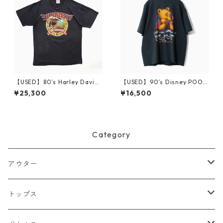
【USED】80’s Harley Davids
【USED】90’s Disney POOH
on TOO TOUGH TO DIE T-Sh
T-Shirt XL
¥25,300
¥16,500
irt L
Category
アウター
ジャケット
トップス
デニムジャケット