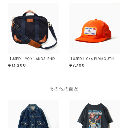
【USED】90’s LANDS' END B
【USED】Cap PLYMOUTH
riefcase USA
¥13,200
¥7,700
その他の商品